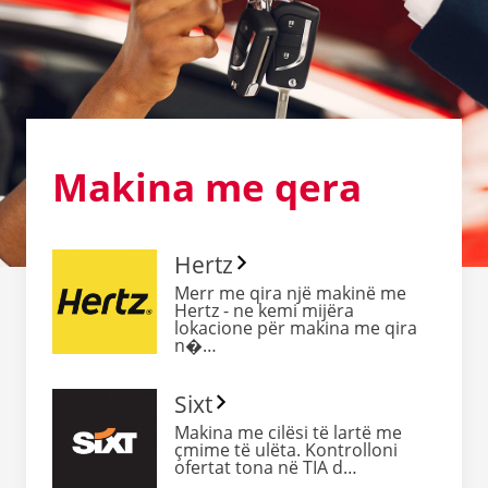
Makina me
qera
Hertz
Merr me qira një makinë me
Hertz - ne kemi mijëra
lokacione për makina me qira
n�…
Sixt
Makina me cilësi të lartë me
çmime të ulëta. Kontrolloni
ofertat tona në TIA d…