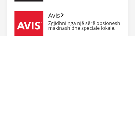
Avis
Zgjidhni nga një sërë opsionesh
makinash dhe speciale lokale.
Shiko te gjitha
Shikoni të gjitha shërbimet e marrjes me qera
të makinave…
Fluturoni me
mendje të qetë