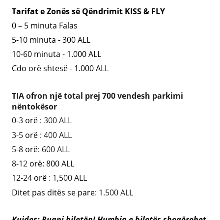
Tarifat e Zonës së Qëndrimit KISS & FLY
0 – 5 minuta Falas
5-10 minuta - 300
ALL
10-60 minuta - 1.000
ALL
Cdo or
ë
shtes
ë
- 1.000
ALL
TIA ofron një total prej 700 vendesh parkimi
nëntokësor
0-3
orë
: 300 ALL
3-5
orë
: 400 ALL
5-8
orë:
600 ALL
8-12
orë: 800 ALL
12-24
orë
: 1,500 ALL
Ditet pas ditës se pare
: 1.500 ALL
Kujdes: Ruani biletën! Humbja e biletës shoqërohet