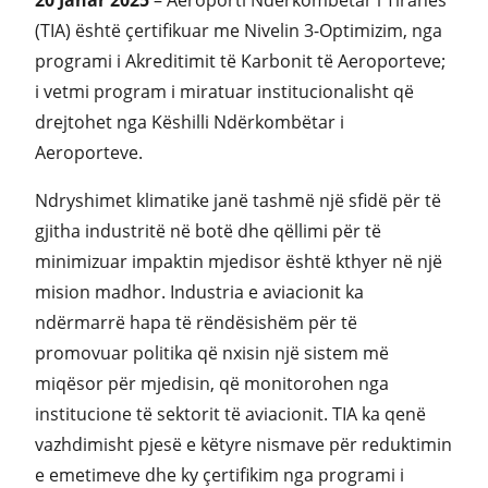
20 Janar 2025
– Aeroporti Ndërkombëtar i Tiranës
(TIA) është çertifikuar me Nivelin 3-Optimizim, nga
programi i Akreditimit të Karbonit të Aeroporteve;
i vetmi program i miratuar institucionalisht që
drejtohet nga Këshilli Ndërkombëtar i
Aeroporteve.
Ndryshimet klimatike janë tashmë një sfidë për të
gjitha industritë në botë dhe qëllimi për të
minimizuar impaktin mjedisor është kthyer në një
mision madhor. Industria e aviacionit ka
ndërmarrë hapa të rëndësishëm për të
promovuar politika që nxisin një sistem më
miqësor për mjedisin, që monitorohen nga
institucione të sektorit të aviacionit. TIA ka qenë
vazhdimisht pjesë e këtyre nismave për reduktimin
e emetimeve dhe ky çertifikim nga programi i