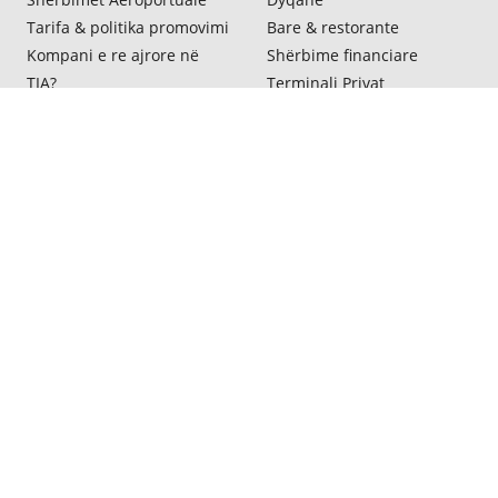
Tarifa & politika promovimi
Bare & restorante
Kompani e re ajrore në
Shërbime financiare
TIA?
Terminali Privat
Reklamim
Aelia Duty Free
Shërbimet
Sallë Biznesi
Kompania
Kontakte
Lajmet e fundit
info@tirana-airport.com
Kompania
+355697081800
Pyetje të shpeshta
Të gjitha kontaktet
Punë dhe karriera
Ligjore