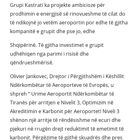
Grupi Kastrati ka projekte ambicioze për
prodhimin e energjisë së rinovueshme të cilat do
të ndikojnë jo vetëm aeroportin por edhe të gjitha
kompanitë e grupit dhe pse jo, edhe
Shqipërinë. Të gjitha investimet e grupit
udhëhiqen nga parimi i risisë dhe
qëndrueshmërisë.
Olivier Jankovec, Drejtor i Përgjithshëm i Këshillit
Ndërkombëtar të Aeroporteve të Evropës, u
shpreh “ Urime Aeroportit Ndërkombëtar të
Tiranës për arritjen e Nivelit 3, Optimizim në
Akreditimin e Karbonit për Aeroportet! Niveli 3
shënon një arritje të rëndësishme në ecuri dhe
pjekuri në rrugën drejt reduktimit të emetimit të
karbonit. Përgëzime të gjithë skuadrës dhe pres