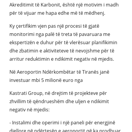
Akreditimit të Karbonit, është një motivim i madh
për të vijuar me hapa edhe më të mëdhenj.
Ky çertifikim vjen pas një procesi të gjatë
monitorimi nga palë të treta të pavaruara me
ekspertizën e duhur për të vlerësuar planifikimin
dhe zbatimin e aktiviteteve të nevojshme për të
arritur reduktimin e ndikimit negativ në mjedis.
Në Aeroportin Ndërkombëtar të Tiranës janë
investuar mbi 5 milionë euro nga
Kastrati Group, në drejtim të projekteve për
zhvillim të qëndrueshëm dhe uljen e ndikimit
negativ në mjedis:
- Instalimi dhe operimi i një paneli për energjinë
diellore në ndërtesën e aeroportit që ka prodhuar