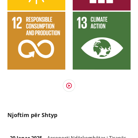
2.4 MWP Investim
Hape videon e plotë me zë
Njoftim për Shtyp