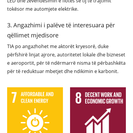
LED dhe zëvendësimin e flotës së tij të trajtimit
tokësor me automjete elektrike.
3. Angazhimi i palëve të interesuara për
qëllimet mjedisore
TIA po angazhohet me aktorët kryesorë, duke
përfshirë linjat ajrore, autoritetet lokale dhe bizneset
e aeroportit, për të ndërmarrë nisma të përbashkëta
për të reduktuar mbetjet dhe ndikimin e karbonit.