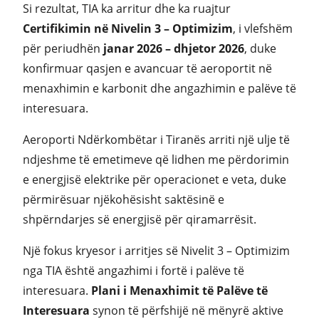
Si rezultat, TIA ka arritur dhe ka ruajtur
Certifikimin në Nivelin 3 – Optimizim
, i vlefshëm
për periudhën
janar 2026 – dhjetor 2026
, duke
konfirmuar qasjen e avancuar të aeroportit në
menaxhimin e karbonit dhe angazhimin e palëve të
interesuara.
Aeroporti Ndërkombëtar i Tiranës arriti një ulje të
ndjeshme të emetimeve që lidhen me përdorimin
e energjisë elektrike për operacionet e veta, duke
përmirësuar njëkohësisht saktësinë e
shpërndarjes së energjisë për qiramarrësit.
Një fokus kryesor i arritjes së Nivelit 3 – Optimizim
nga TIA është angazhimi i fortë i palëve të
interesuara.
Plani i Menaxhimit të Palëve të
Interesuara
synon të përfshijë në mënyrë aktive