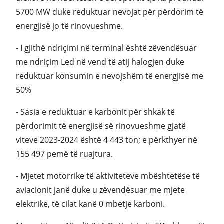
5700 MW duke reduktuar nevojat për përdorim të
energjisë jo të rinovueshme.
- I gjithë ndriçimi në terminal është zëvendësuar
me ndriçim Led në vend të atij halogjen duke
reduktuar konsumin e nevojshëm të energjisë me
50%
- Sasia e reduktuar e karbonit për shkak të
përdorimit të energjisë së rinovueshme gjatë
viteve 2023-2024 është 4 443 ton; e përkthyer në
155 497 pemë të ruajtura.
- Mjetet motorrike të aktiviteteve mbështetëse të
aviacionit janë duke u zëvendësuar me mjete
elektrike, të cilat kanë 0 mbetje karboni.