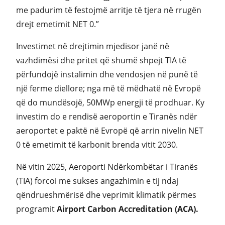
me padurim të festojmë arritje të tjera në rrugën
drejt emetimit NET 0.”
Investimet në drejtimin mjedisor janë në
vazhdimësi dhe pritet që shumë shpejt TIA të
përfundojë instalimin dhe vendosjen në punë të
një ferme diellore; nga më të mëdhatë në Evropë
që do mundësojë, 50MWp energji të prodhuar. Ky
investim do e rendisë aeroportin e Tiranës ndër
aeroportet e paktë në Evropë që arrin nivelin NET
0 të emetimit të karbonit brenda vitit 2030.
Në vitin 2025, Aeroporti Ndërkombëtar i Tiranës
(TIA) forcoi me sukses angazhimin e tij ndaj
qëndrueshmërisë dhe veprimit klimatik përmes
programit
Airport Carbon Accreditation (ACA).