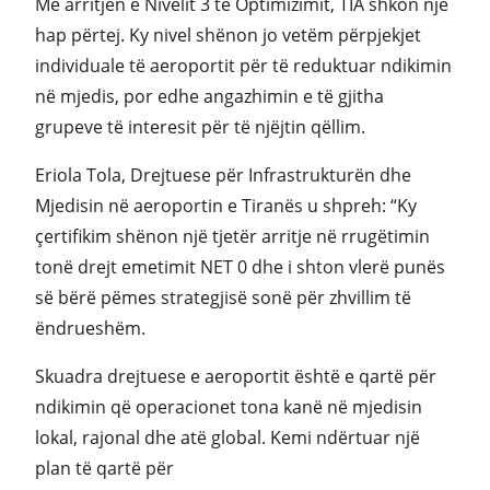
Me arritjen e Nivelit 3 të Optimizimit, TIA shkon një
hap përtej. Ky nivel shënon jo vetëm përpjekjet
individuale të aeroportit për të reduktuar ndikimin
në mjedis, por edhe angazhimin e të gjitha
grupeve të interesit për të njëjtin qëllim.
Eriola Tola, Drejtuese për Infrastrukturën dhe
Mjedisin në aeroportin e Tiranës u shpreh: “Ky
çertifikim shënon një tjetër arritje në rrugëtimin
tonë drejt emetimit NET 0 dhe i shton vlerë punës
së bërë pëmes strategjisë sonë për zhvillim të
ëndrueshëm.
Skuadra drejtuese e aeroportit është e qartë për
ndikimin që operacionet tona kanë në mjedisin
lokal, rajonal dhe atë global. Kemi ndërtuar një
plan të qartë për