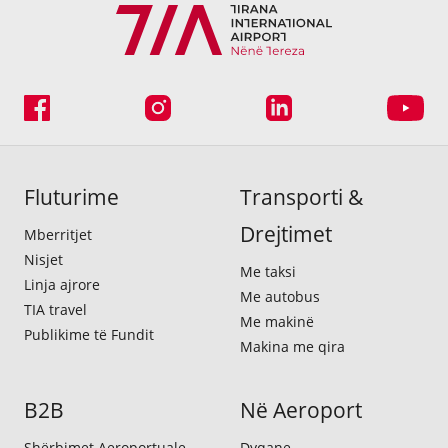
Fluturime
Transporti &
Drejtimet
Mberritjet
Nisjet
Me taksi
Linja ajrore
Me autobus
TIA travel
Me makinë
Publikime të Fundit
Makina me qira
B2B
Në Aeroport
Shërbimet Aeroportuale
Dyqane