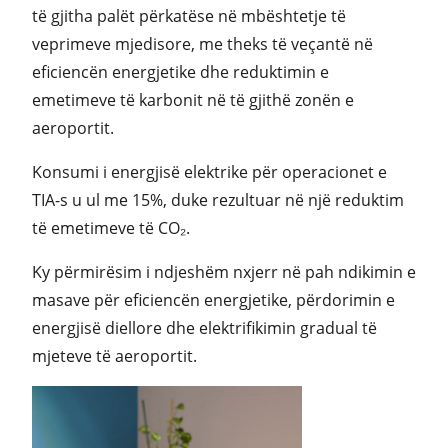
të gjitha palët përkatëse në mbështetje të
veprimeve mjedisore, me theks të veçantë në
eficiencën energjetike dhe reduktimin e
emetimeve të karbonit në të gjithë zonën e
aeroportit.
Konsumi i energjisë elektrike për operacionet e
TIA-s u ul me 15%, duke rezultuar në një reduktim
të emetimeve të CO₂.
Ky përmirësim i ndjeshëm nxjerr në pah ndikimin e
masave për eficiencën energjetike, përdorimin e
energjisë diellore dhe elektrifikimin gradual të
mjeteve të aeroportit.