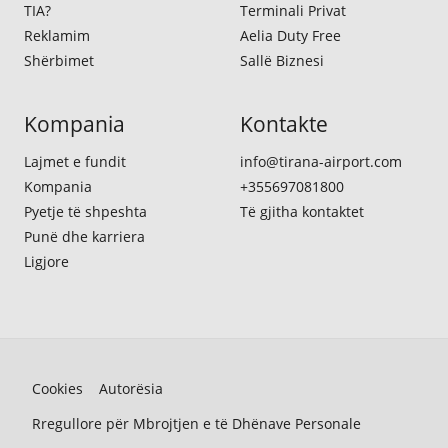
TIA?
Terminali Privat
Reklamim
Aelia Duty Free
Shërbimet
Sallë Biznesi
Kompania
Kontakte
Lajmet e fundit
info@tirana-airport.com
Kompania
+355697081800
Pyetje të shpeshta
Të gjitha kontaktet
Punë dhe karriera
Ligjore
Cookies
Autorësia
Rregullore për Mbrojtjen e të Dhënave Personale