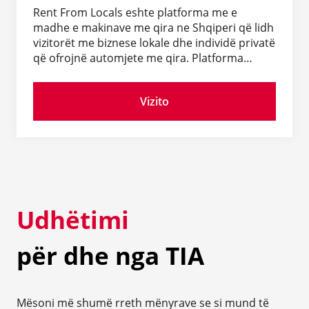
Rent From Locals eshte platforma me e
madhe e makinave me qira ne Shqiperi që lidh
vizitorët me biznese lokale dhe individë privatë
që ofrojnë automjete me qira. Platforma
numëron më shumë se 4,000 automjete nga
mbi 600 ofrues të besueshëm. Kerkoni,
Vizito
krahasoni dhe rezervoni online e çmimet me
të mira. Përjetoni një aventurë të
jashtëzakonshme në Shqipëri me Rent From
Locals.
Udhëtimi
për dhe nga TIA
Mësoni më shumë rreth mënyrave se si mund të