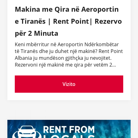
Makina me Qira në Aeroportin
e Tiranës | Rent Point| Rezervo
për 2 Minuta
Keni mbërritur në Aeroportin Ndërkombëtar
të Tiranës dhe ju duhet një makinë? Rent Point
Albania ju mundëson gjithçka ju nevojitet.
Rezervoni një makinë me qira për vetëm 2
minuta. Merrni automjetin tuaj direkt në
aeroport. Çmime transparente dhe të
Vizito
leverdishme. Udhëtoni pa kufizim kilometrash
në të gjithë Shqipërinë. Pa tarifa të fshehura.
Liri totale për të udhëtuar sipas dëshirës suaj.