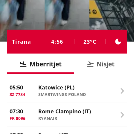
4:56
23°C
Tirana
Mberritjet
Nisjet
05:50
Katowice (PL)
3Z 7784
SMARTWINGS POLAND
07:30
Rome Ciampino (IT)
FR 8096
RYANAIR