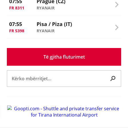
07:55
Prague (CZ)
FR 8311
RYANAIR
07:55
Pisa / Piza (IT)
FR 5398
RYANAIR
Të gjitha fluturimet