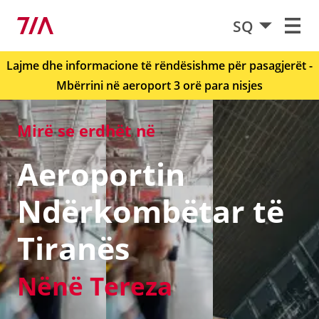
SQ
Lajme dhe informacione të rëndësishme për pasagjerët -
Mbërrini në aeroport 3 orë para nisjes
Mirë se erdhët në
Aeroportin
Ndërkombëtar të
Tiranës
Nënë Tereza