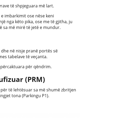
ave të shpjeguara më lart.
 e imbarkimit ose nëse keni
ë nga këto pika, ose me të gjitha, ju
 sa më mirë të jetë e mundur.
l dhe në nisje pranë portës së
mes tabelave të veçanta.
 e përcaktuara për qëndrim.
ufizuar (PRM)
 për të lehtësuar sa më shumë zbritjen
ingjet tona (Parkingu P1).