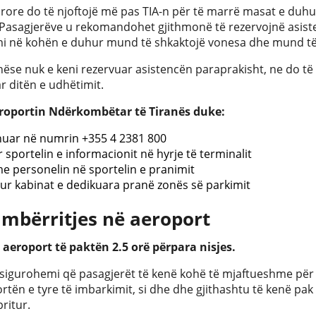
rore do të njoftojë më pas TIA-n për të marrë masat e duh
Pasagjerëve u rekomandohet gjithmonë të rezervojnë asiste
i në kohën e duhur mund të shkaktojë vonesa dhe mund të 
nëse nuk e keni rezervuar asistencën paraprakisht, ne do t
r ditën e udhëtimit.
roportin Ndërkombëtar të Tiranës duke:
nuar në numrin +355 4 2381 800
r sportelin e informacionit në hyrje të terminalit
me personelin në sportelin e pranimit
ur kabinat e dedikuara pranë zonës së parkimit
 mbërritjes në aeroport
 aeroport të paktën 2.5 orë përpara nisjes.
igurohemi që pasagjerët të kenë kohë të mjaftueshme për të
ortën e tyre të imbarkimit, si dhe dhe gjithashtu të kenë p
pritur.