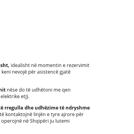
sht,
idealisht në momentin e rezervimit
ë keni nevojë për asistencë gjatë
mit
nëse do të udhëtoni me qen
lektrike etj).
etë rregulla dhe udhëzime të ndryshme
të kontaktojnë linjën e tyre ajrore për
 operojnë në Shqipëri ju lutemi