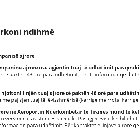
kërkoni ndihmë
panisë ajrore
mpaninë ajrore ose agjentin tuaj të udhëtimit parapraki
se të paktën 48 orë para udhëtimit, për t’i informuar që do t
ë njoftoni linjën tuaj ajrore të paktën 48 orë para udhëti
me pajisjen tuaj të lëvizshmërisë (karrige me rrota, karrige e
jrore në Aeroportin Ndërkombëtar të Tiranës mund të k
 rezervimin e asistencës speciale. Pasagjerëve u këshillohet 
ormacion para udhëtimit. Për kontaktet e linjave ajrore që