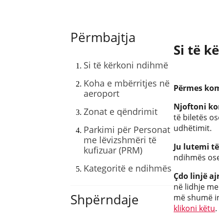
Përmbajtja
Si të 
Si të kërkoni ndihmë
Koha e mbërritjes në
Përmes kom
aeroport
Njoftoni ko
Zonat e qëndrimit
të biletës o
udhëtimit.
Parkimi për Personat
me lëvizshmëri të
Ju lutemi t
kufizuar (PRM)
ndihmës ose 
Kategoritë e ndihmës
Çdo linjë a
në lidhje me
Shpërndaje
më shumë inf
klikoni këtu
.