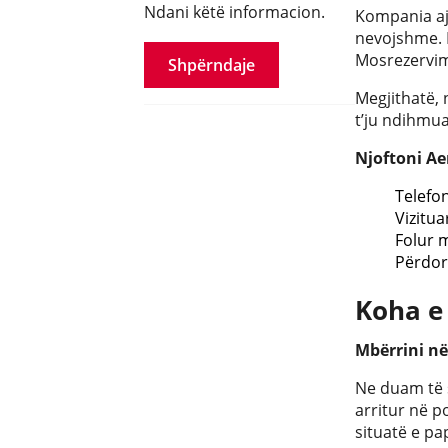
Ndani këtë informacion.
Kompania aj
nevojshme. 
Mosrezervim
Shpërndaje
Megjithatë, 
t’ju ndihmua
Njoftoni Ae
Telefo
Vizitua
Folur 
Përdor
Koha e
Mbërrini në
Ne duam të s
arritur në p
situatë e pa