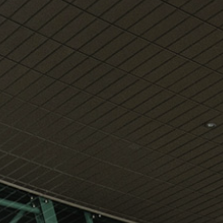
klientët tanë
Shik
Internet pa tel falas