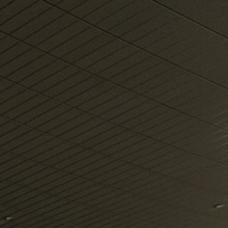
o më shumë