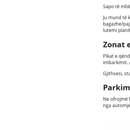
Sapo të mbë
Ju mund të 
bagazhe/paji
lutemi plan
Zonat 
Pikat e qënd
imbarkimit. 
Gjithsesi, s
Parkim
Ne ofrojmë h
nga automjet