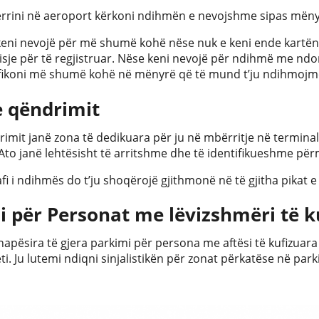
rrini në aeroport kërkoni ndihmën e nevojshme sipas mënyr
keni nevojë për më shumë kohë nëse nuk e keni ende kartën
sje për të regjistruar. Nëse keni nevojë për ndihmë me ndonj
ifikoni më shumë kohë në mënyrë që të mund t’ju ndihmojmë
e qëndrimit
rimit janë zona të dedikuara për ju në mbërritje në termina
Ato janë lehtësisht të arritshme dhe të identifikueshme për
tafi i ndihmës do t’ju shoqërojë gjithmonë në të gjitha pikat
i për Personat me lëvizshmëri të k
apësira të gjera parkimi për persona me aftësi të kufizuara
i. Ju lutemi ndiqni sinjalistikën për zonat përkatëse në park