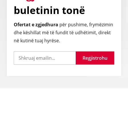
buletinin tonë
Ofertat e zgjedhura
për pushime, frymëzimin
dhe këshillat më të fundit të udhëtimit, direkt
në kutinë tuaj hyrëse.
Regjistrohu
Pyetje të shpeshta
Si mund të siguroj një vizë udhëtimi?