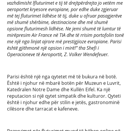
vazhdimisht lfluturimet e tij të drejtpërdrejta jo vetëm me
aeroportet kryesore evropiane, por edhe duke zgjeruar
më tej fluturimet lidhëse të tij, duke u ofruar pasagjerëve
më shumë shërbime, destinacione dhe më shumë
opsione fluturimesh lidhëse. Ne jemi shumë të lumtur të
mirëpresim Air France në TIA dhe të rrisim portofolin tonë
me një nga linjat ajrore më prestigjioze evropiane. Parisi
është gjithmonë një opsion i mirë!” tha Shefi i
Operacioneve të Aeroportit, Z. Volker Wendefeuer.
Parisi është një nga qytetet më të bukura në botë.
Është i njohur në mbarë botën për Muzeun e Luvrit,
Katedralen Notre Dame dhe Kullën Eifel. Ka një
reputacion si një qytet simpatik dhe kulturor. Qyteti
është i njohur edhe për stilin e jetës, gastronominë
cilësore dhe tarracat e kafeneve.
Rezervimet për fluturimet mund të bëhen online në