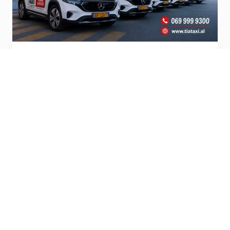
Official Airport Taxi’s
Steps from terminal, pro service and
affordable.
Vizito
Mediat sociale