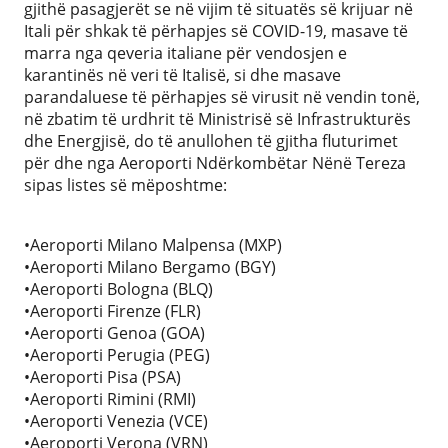
gjithë pasagjerët se në vijim të situatës së krijuar në
Itali për shkak të përhapjes së COVID-19, masave të
marra nga qeveria italiane për vendosjen e
karantinës në veri të Italisë, si dhe masave
parandaluese të përhapjes së virusit në vendin tonë,
në zbatim të urdhrit të Ministrisë së Infrastrukturës
dhe Energjisë, do të anullohen të gjitha fluturimet
për dhe nga Aeroporti Ndërkombëtar Nënë Tereza
sipas listes së mëposhtme:
•Aeroporti Milano Malpensa (MXP)
•Aeroporti Milano Bergamo (BGY)
•Aeroporti Bologna (BLQ)
•Aeroporti Firenze (FLR)
•Aeroporti Genoa (GOA)
•Aeroporti Perugia (PEG)
•Aeroporti Pisa (PSA)
•Aeroporti Rimini (RMI)
•Aeroporti Venezia (VCE)
•Aeroporti Verona (VRN)