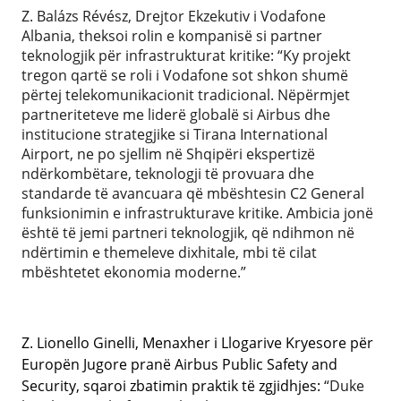
Z. Balázs Révész, Drejtor Ekzekutiv i Vodafone
Albania, theksoi rolin e kompanisë si partner
teknologjik për infrastrukturat kritike: “Ky projekt
tregon qartë se roli i Vodafone sot shkon shumë
përtej telekomunikacionit tradicional. Nëpërmjet
partneriteteve me liderë globalë si Airbus dhe
institucione strategjike si Tirana International
Airport, ne po sjellim në Shqipëri ekspertizë
ndërkombëtare, teknologji të provuara dhe
standarde të avancuara që mbështesin C2 General
funksionimin e infrastrukturave kritike. Ambicia jonë
është të jemi partneri teknologjik, që ndihmon në
ndërtimin e themeleve dixhitale, mbi të cilat
mbështetet ekonomia moderne.”
Z. Lionello Ginelli, Menaxher i Llogarive Kryesore për
Europën Jugore pranë Airbus Public Safety and
Security, sqaroi zbatimin praktik të zgjidhjes:
“Duke