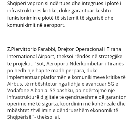
Shqipëri vepron si ndërtues dhe integrues i plotë i
infrastrukturës kritike, duke garantuar kështu
funksionimin e plotë të sistemit të sigurisë dhe
komunikimit në aeroport.
Z.Piervittorio Farabbi, Drejtor Operacional i Tirana
International Airport, theksoi rëndësinë strategjike
të projektit.
“Sot, Aeroporti Ndërkombëtar i Tiranës
po hedh një hap të madh përpara, duke
implementuar platformën e komunikimeve kritike të
Airbus, të mbështetur nga lidhja e avancuar 5G e
Vodafone Albania. Së bashku, po ndërtojmë një
infrastrukturë digjitale të qëndrueshme që garanton
operime më të sigurta, koordinim në kohë reale dhe
mbështet zhvillimin e qëndrueshëm ekonomik të
Shqipërisë.”- theksoi ai.