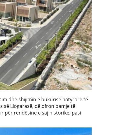
ksim dhe shijimin e bukurisë natyrore të
s së Llogarasë, që ofron pamje të
 për rëndësinë e saj historike, pasi