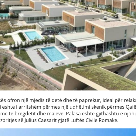
asës ofron një mjedis të qetë dhe të paprekur, ideal për rela
i është i arritshëm përmes një udhëtimi skenik përmes Qafë
e të bregdetit dhe maleve. Palasa është gjithashtu e njohur
 zbritjes së Julius Caesarit gjatë Luftës Civile Romake.