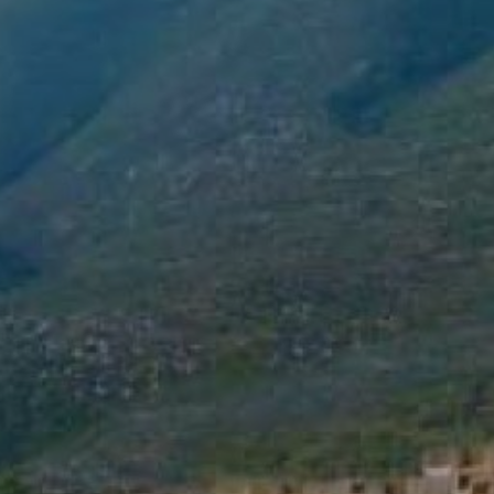
o më shumë