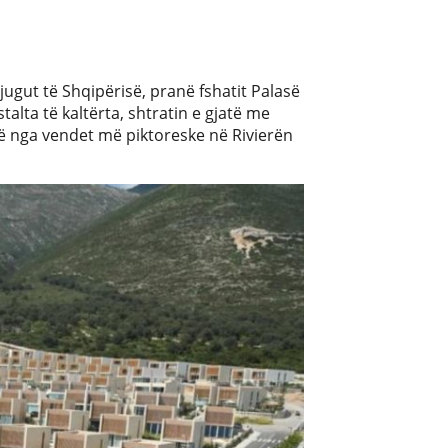
jugut të Shqipërisë, pranë fshatit Palasë
stalta të kaltërta, shtratin e gjatë me
jë nga vendet më piktoreske në Rivierën