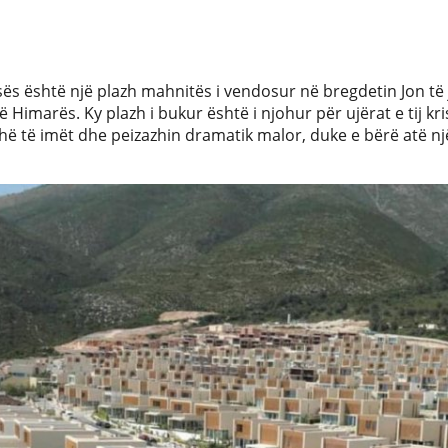
asës është një plazh mahnitës i vendosur në bregdetin Jon të 
ë Himarës. Ky plazh i bukur është i njohur për ujërat e tij kri
hë të imët dhe peizazhin dramatik malor, duke e bërë atë n