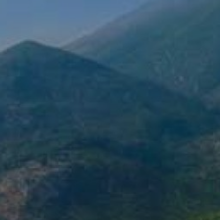
klientët tanë
Shik
Internet pa tel falas