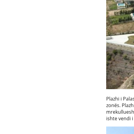
Plazhi i Pal
zonës. Plazh
mrekullueshm
ishte vendi i