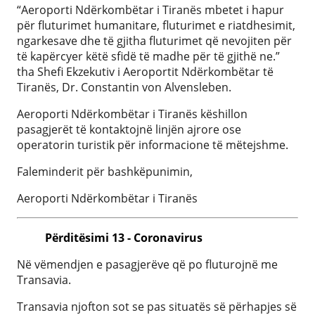
“Aeroporti Ndërkombëtar i Tiranës mbetet i hapur
për fluturimet humanitare, fluturimet e riatdhesimit,
ngarkesave dhe të gjitha fluturimet që nevojiten për
të kapërcyer këtë sfidë të madhe për të gjithë ne.”
tha Shefi Ekzekutiv i Aeroportit Ndërkombëtar të
Tiranës, Dr. Constantin von Alvensleben.
Aeroporti Ndërkombëtar i Tiranës këshillon
pasagjerët të kontaktojnë linjën ajrore ose
operatorin turistik për informacione të mëtejshme.
Faleminderit për bashkëpunimin,
Aeroporti Ndërkombëtar i Tiranës
Përditësimi 13 - Coronavirus
Në vëmendjen e pasagjerëve që po fluturojnë me
Transavia.
Transavia njofton sot se pas situatës së përhapjes së