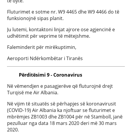
të dytë.
Fluturimet e sotme nr. W9 4465 dhe W9 4466 do të
funksionojnë sipas planit.
Ju lutemi, kontaktoni linjat ajrore ose agjencinë e
udhëtimit për veprime të mëtejshme.
Faleminderit për mirëkuptimin,
Aeroporti Ndërkombëtar i Tiranës
Përditësimi 9 - Coronavirus
Në vëmendjen e pasagjerëve që fluturojnë drejt
Turqisë me Air Albania.
Në vijim të situatës së përhapjes së koronavirusit
(COVID-19) Air Albania ka njoftuar se fluturimet e
mbrëmjes ZB1003 dhe ZB1004 për në Stamboll, janë
pezulluar nga data 18 mars 2020 deri më 30 mars
2020.