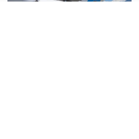
Chair Airlines nis fluturimet direkte mes
Zyrih dhe Tiranës
Lexo më shumë
Fluturoni me