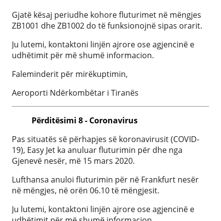
Gjatë kësaj periudhe kohore fluturimet në mëngjes
ZB1001 dhe ZB1002 do të funksionojnë sipas orarit.
Ju lutemi, kontaktoni linjën ajrore ose agjencinë e
udhëtimit për më shumë informacion.
Faleminderit për mirëkuptimin,
Aeroporti Ndërkombëtar i Tiranës
Përditësimi 8 - Coronavirus
Pas situatës së përhapjes së koronavirusit (COVID-
19), Easy Jet ka anuluar fluturimin për dhe nga
Gjenevë nesër, më 15 mars 2020.
Lufthansa anuloi fluturimin për në Frankfurt nesër
në mëngjes, në orën 06.10 të mëngjesit.
Ju lutemi, kontaktoni linjën ajrore ose agjencinë e
udhëtimit për më shumë informacion.