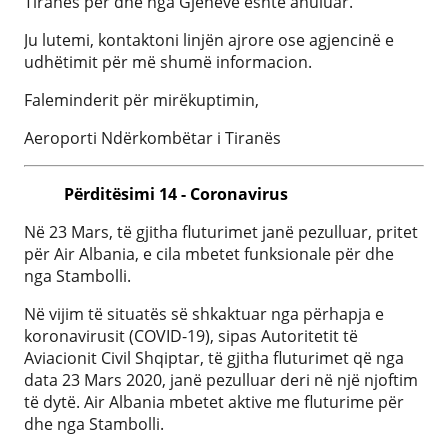
Tiranës për dhe nga Gjenevë është anuluar.
Ju lutemi, kontaktoni linjën ajrore ose agjencinë e
udhëtimit për më shumë informacion.
Faleminderit për mirëkuptimin,
Aeroporti Ndërkombëtar i Tiranës
Përditësimi 14 - Coronavirus
Në 23 Mars, të gjitha fluturimet janë pezulluar, pritet
për Air Albania, e cila mbetet funksionale për dhe
nga Stambolli.
Në vijim të situatës së shkaktuar nga përhapja e
koronavirusit (COVID-19), sipas Autoritetit të
Aviacionit Civil Shqiptar, të gjitha fluturimet që nga
data 23 Mars 2020, janë pezulluar deri në një njoftim
të dytë. Air Albania mbetet aktive me fluturime për
dhe nga Stambolli.