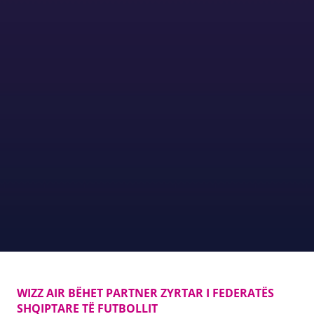
WIZZ AIR BËHET PARTNER ZYRTAR I FEDERATËS
SHQIPTARE TË FUTBOLLIT