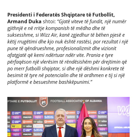
Presidenti i Federatës Shqiptare të Futbollit,
Armand Duka
shtoi:
“Gjatë viteve të fundit, një numër
gjithnjë e në rritje kompanish të mëdha dhe të
suksesshme, si Wizz Air, kanë zgjedhur të bëhen pjesë e
këtij rrugëtimi dhe kjo nuk është rastësi, por rezultat i një
pune të qëndrueshme, profesionalizmit dhe vizionit
afatgjatë që kemi ndërtuar ndër vite. Prania e tyre
përfaqëson një vlerësim të rëndësishëm për drejtimin që
po merr futbolli shqiptar, si dhe një dëshmi konkrete të
besimit të tyre në potencialin dhe të ardhmen e tij si një
platformë e besueshme bashkëpunimi.”