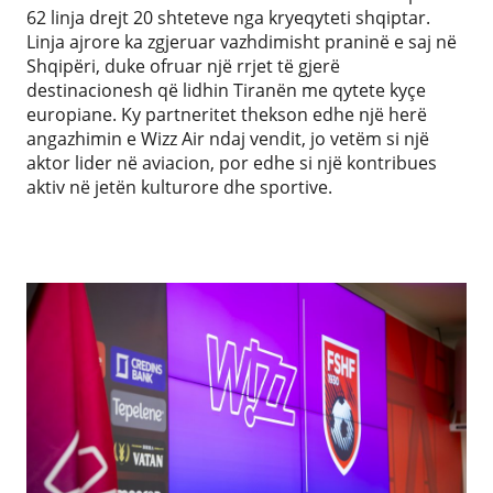
62 linja drejt 20 shteteve nga kryeqyteti shqiptar.
Linja ajrore ka zgjeruar vazhdimisht praninë e saj në
Shqipëri, duke ofruar një rrjet të gjerë
destinacionesh që lidhin Tiranën me qytete kyçe
europiane. Ky partneritet thekson edhe një herë
angazhimin e Wizz Air ndaj vendit, jo vetëm si një
aktor lider në aviacion, por edhe si një kontribues
aktiv në jetën kulturore dhe sportive.