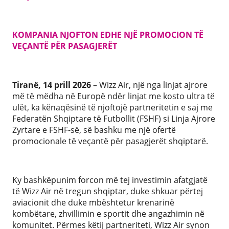
KOMPANIA NJOFTON EDHE NJË PROMOCION TË
VEÇANTË PËR PASAGJERËT
Tiranë, 14 prill 2026
– Wizz Air, një nga linjat ajrore
më të mëdha në Europë ndër linjat me kosto ultra të
ulët, ka kënaqësinë të njoftojë partneritetin e saj me
Federatën Shqiptare të Futbollit (FSHF) si Linja Ajrore
Zyrtare e FSHF-së, së bashku me një ofertë
promocionale të veçantë për pasagjerët shqiptarë.
Ky bashkëpunim forcon më tej investimin afatgjatë
të Wizz Air në tregun shqiptar, duke shkuar përtej
aviacionit dhe duke mbështetur krenarinë
kombëtare, zhvillimin e sportit dhe angazhimin në
komunitet. Përmes këtij partneriteti, Wizz Air synon