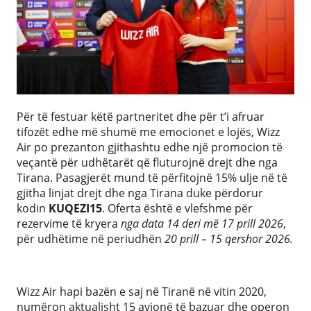
Për të festuar këtë partneritet dhe për t’i afruar
tifozët edhe më shumë me emocionet e lojës, Wizz
Air po prezanton gjithashtu edhe një promocion të
veçantë për udhëtarët që fluturojnë drejt dhe nga
Tirana. Pasagjerët mund të përfitojnë 15% ulje në të
gjitha linjat drejt dhe nga Tirana duke përdorur
kodin
KUQEZI15
. Oferta është e vlefshme për
rezervime të kryera
nga data 14 deri më 17 prill 2026
,
për udhëtime në periudhën
20 prill – 15 qershor 2026.
Wizz Air hapi bazën e saj në Tiranë në vitin 2020,
numëron aktualisht 15 avionë të bazuar dhe operon