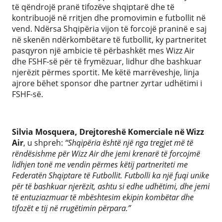
të qëndrojë pranë tifozëve shqiptarë dhe të
kontribuojë në rritjen dhe promovimin e futbollit në
vend. Ndërsa Shqipëria vijon të forcojë praninë e saj
në skenën ndërkombëtare të futbollit, ky partneritet
pasqyron një ambicie të përbashkët mes Wizz Air
dhe FSHF-së për të frymëzuar, lidhur dhe bashkuar
njerëzit përmes sportit. Me këtë marrëveshje, linja
ajrore bëhet sponsor dhe partner zyrtar udhëtimi i
FSHF-së.
Silvia Mosquera, Drejtoreshë Komerciale në Wizz
Air
, u shpreh:
“Shqipëria është një nga tregjet më të
rëndësishme për Wizz Air dhe jemi krenarë të forcojmë
lidhjen tonë me vendin përmes këtij partneriteti me
Federatën Shqiptare të Futbollit. Futbolli ka një fuqi unike
për të bashkuar njerëzit, ashtu si edhe udhëtimi, dhe jemi
të entuziazmuar të mbështesim ekipin kombëtar dhe
tifozët e tij në rrugëtimin përpara.”