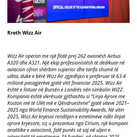
Rreth Wizz Air
Wizz Air operon me një flotë prej 262 avionësh Airbus
A320 dhe A321. Një ekip profesionistësh të dedikuar në
aviacion ofron shërbim superior dhe tarifa shumë të
ulëta, duke e bërë Wizz Air zgjedhjen e preferuar të 63.4
milionë pasagjerëve gjatë vitit financiar 2025. Wizz Air
është e listuar në Bursën e Londrës nën simbolin WIZZ.
Kompania është vlerësuar gjithashtu si “Linja Ajrore me
Koston më të Ulët më e Qëndrueshme” gjatë viteve 2021–
2025 nga World Finance Sustainability Awards. Në vitin
2025, Wizz Air kryesoi renditjen e emetimeve ndër linjat
ajrore kryesore, siç u prezantua nga Cirium, një kompani
analitike e aviacionit, falë punës së saj në uljen e
intensitetit të emetimeve. Së fundmi, në shtator 2025,